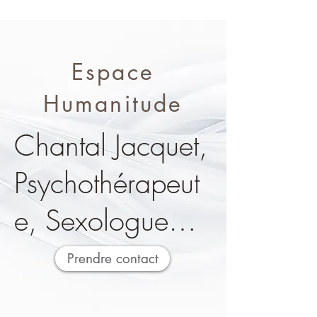
Espace
Humanitude
Chantal Jacquet, 
Psychothérapeut
e, Sexologue

Désensibilisation 
Prendre contact
des traumas 