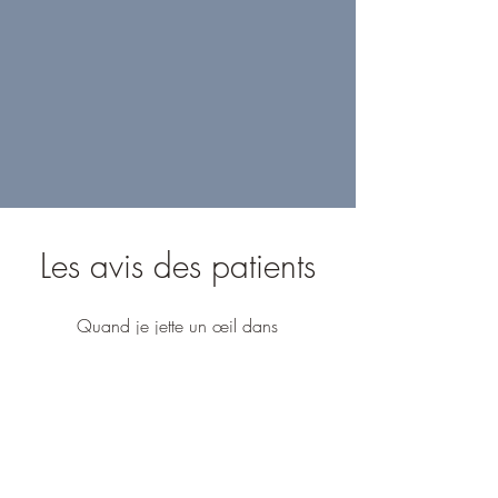
Les avis des patients
Quand je jette un œil dans
mon rétroviseur, une évolution y
est reflétée et je ne regretterai
jamais d'avoir osé composer le
numéro de Chantal ce jour-là.
Tout au long de cette thérapie,