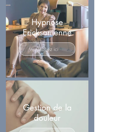
Hypnose
Ericksonienne
Cliquez ici
Gestion de la
douleur