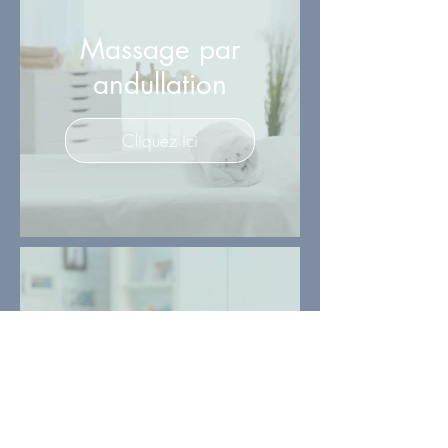
Massage par
andullation
Cliquez ici
Hypnose PTR
Cliquez ici